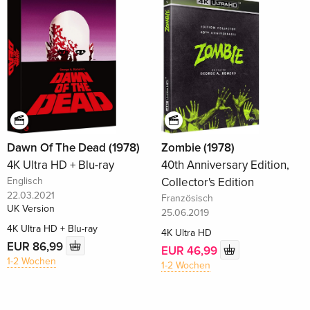
Dawn Of The Dead (1978)
Zombie (1978)
4K Ultra HD + Blu-ray
40th Anniversary Edition,
Englisch
Collector's Edition
22.03.2021
Französisch
UK Version
25.06.2019
4K Ultra HD + Blu-ray
4K Ultra HD
EUR 86,99
EUR 46,99
1-2 Wochen
1-2 Wochen