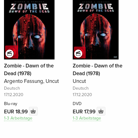
Zombie - Dawn of the
Zombie - Dawn of the
Dead (1978)
Dead (1978)
Argento Fassung, Uncut
Uncut
Deutsch
Deutsch
17.12.2020
17.12.2020
Blu-ray
DVD
EUR 18,99
EUR 17,99
1-3 Arbeitstage
1-3 Arbeitstage