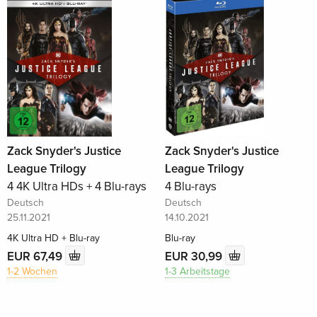
Zack Snyder's Justice
Zack Snyder's Justice
League Trilogy
League Trilogy
4 4K Ultra HDs + 4 Blu-rays
4 Blu-rays
Deutsch
Deutsch
25.11.2021
14.10.2021
4K Ultra HD + Blu-ray
Blu-ray
EUR 67,49
EUR 30,99
1-2 Wochen
1-3 Arbeitstage