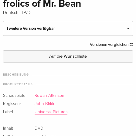
frolics of Mr. Bean
·
Deutsch
DVD
1 weitere Version verfügbar
Standard Edition — (ausgewählt)
vergriffen
Versionen vergleichen
Deutsch
Auf die Wunschliste
Standard Edition
vergriffen
Deutsch
BESCHREIBUNG
PRODUKTDETAILS
Schauspieler
Rowan Atkinson
Regisseur
John Birkin
Label
Universal Pictures
Inhalt
DVD