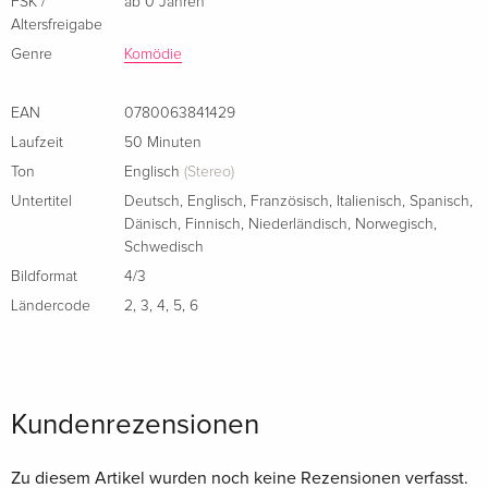
FSK /
ab 0 Jahren
Altersfreigabe
Genre
Komödie
EAN
0780063841429
Laufzeit
50 Minuten
Ton
Englisch
(Stereo)
Untertitel
Deutsch
,
Englisch
,
Französisch
,
Italienisch
,
Spanisch
,
Dänisch
,
Finnisch
,
Niederländisch
,
Norwegisch
,
Schwedisch
Bildformat
4/3
Ländercode
2
,
3
,
4
,
5
,
6
Kundenrezensionen
Zu diesem Artikel wurden noch keine Rezensionen verfasst.