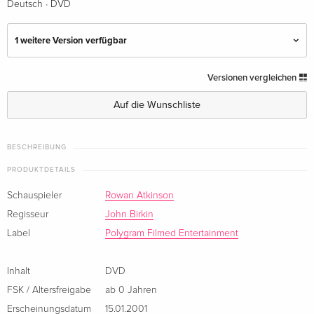
·
Deutsch
DVD
1 weitere Version verfügbar
Standard Edition
vergriffen
Versionen vergleichen
Deutsch
Auf die Wunschliste
Standard Edition — (ausgewählt)
vergriffen
Deutsch
BESCHREIBUNG
PRODUKTDETAILS
Schauspieler
Rowan Atkinson
Regisseur
John Birkin
Label
Polygram Filmed Entertainment
Inhalt
DVD
FSK / Altersfreigabe
ab 0 Jahren
Erscheinungsdatum
15.01.2001