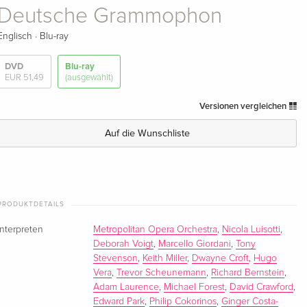
Deutsche Grammophon
·
Englisch
Blu-ray
DVD
Blu-ray
EUR 51,49
(ausgewählt)
Versionen vergleichen
Auf die Wunschliste
PRODUKTDETAILS
Interpreten
Metropolitan Opera Orchestra
,
Nicola Luisotti
,
Deborah Voigt
,
Marcello Giordani
,
Tony
Stevenson
,
Keith Miller
,
Dwayne Croft
,
Hugo
Vera
,
Trevor Scheunemann
,
Richard Bernstein
,
Adam Laurence
,
Michael Forest
,
David Crawford
,
Edward Park
,
Philip Cokorinos
,
Ginger Costa-