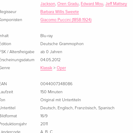
Jackson
,
Oren Gradu
,
Edward Mou
,
Jeff Mattsey
Regisseur
Barbara Willis Sweete
Komponisten
Giacomo Puccini (1858-1924)
Inhalt
Blu-ray
Edition
Deutsche Grammophon
FSK / Altersfreigabe
ab 0 Jahren
Erscheinungsdatum
04.05.2012
Genre
Klassik
>
Oper
EAN
0044007348086
Laufzeit
150 Minuten
Ton
Original mit Untertiteln
Untertitel
Deutsch
,
Englisch
,
Französisch
,
Spanisch
Bildformat
16/9
Produktionsjahr
2011
Ländercode
A
,
B
,
C