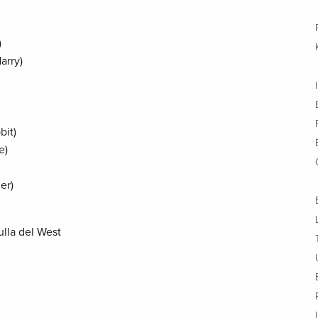
)
arry)
bit)
e)
er)
ulla del West