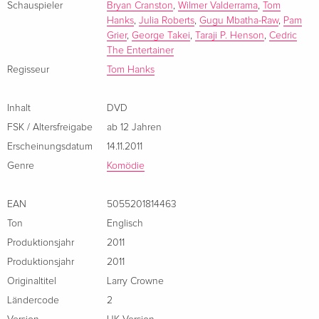
Schauspieler
Bryan Cranston
,
Wilmer Valderrama
,
Tom
Hanks
,
Julia Roberts
,
Gugu Mbatha-Raw
,
Pam
Grier
,
George Takei
,
Taraji P. Henson
,
Cedric
The Entertainer
Regisseur
Tom Hanks
Inhalt
DVD
FSK / Altersfreigabe
ab 12 Jahren
Erscheinungsdatum
14.11.2011
Genre
Komödie
EAN
5055201814463
Ton
Englisch
Produktionsjahr
2011
Produktionsjahr
2011
Originaltitel
Larry Crowne
Ländercode
2