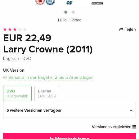
1 Bild
·
1 Video
Teilen
EUR 22,49
Larry Crowne (2011)
·
Englisch
DVD
UK Version
Versand in der Regel in 2 bis 5 Arbeitstagen
DVD
Blu-ray
(ausgewählt)
EUR 19,99
5 weitere Versionen verfügbar
Standard Edition
EUR 18,99
Versionen vergleichen
Deutsch
In Warenkorb legen