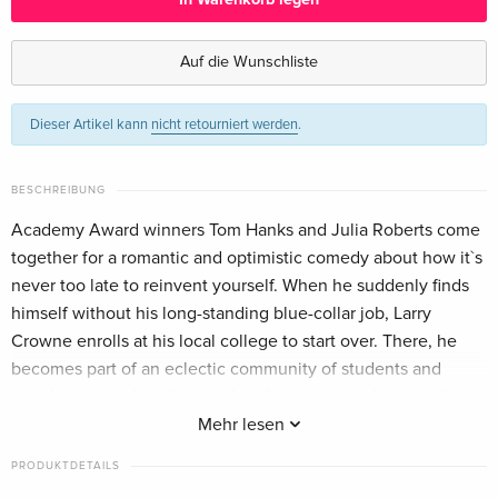
Standard Edition
vergriffen
Deutsch
Auf die Wunschliste
Standard Edition — (ausgewählt)
EUR 22,49
Dieser Artikel kann
nicht retourniert werden
.
Englisch · UK Version
Standard Edition
EUR 25,49
BESCHREIBUNG
Englisch · US Version
Academy Award winners Tom Hanks and Julia Roberts come
together for a romantic and optimistic comedy about how it`s
Standard Edition
EUR 22,49
Französisch
never too late to reinvent yourself. When he suddenly finds
himself without his long-standing blue-collar job, Larry
Standard Edition
vergriffen
Crowne enrolls at his local college to start over. There, he
Italienisch
becomes part of an eclectic community of students and
develops a crush on his teacher. Now this simple guy will
discover that when you think everything worth having has
Mehr lesen
passed you by, you just might find your reason to live.
PRODUKTDETAILS