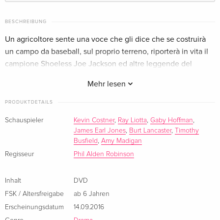
Standard Edition
EUR 19,99
Englisch · UK Version
BESCHREIBUNG
Un agricoltore sente una voce che gli dice che se costruirà
Standard Edition
EUR 25,49
un campo da baseball, sul proprio terreno, riporterà in vita il
Englisch · US Version
campione Shoeless Joe Jackson ed altre leggende del
baseball...
80s Collection
vergriffen
Mehr lesen
Englisch · UK Version
PRODUKTDETAILS
Anniversary Edition, 2 DVDs
vergriffen
Schauspieler
Kevin Costner
,
Ray Liotta
,
Gaby Hoffman
,
Englisch · US Version
James Earl Jones
,
Burt Lancaster
,
Timothy
Busfield
,
Amy Madigan
2 DVDs
vergriffen
Regisseur
Phil Alden Robinson
Englisch · US Version
Standard Edition
vergriffen
Inhalt
DVD
Französisch
FSK / Altersfreigabe
ab 6 Jahren
Erscheinungsdatum
14.09.2016
Standard Edition — (ausgewählt)
EUR 22,49