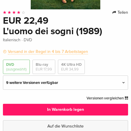
Teilen
EUR 22,49
L'uomo dei sogni (1989)
·
Italienisch
DVD
Versand in der Regel in 4 bis 7 Arbeitstagen
DVD
Blu-ray
4K Ultra HD
(ausgewählt)
EUR 17,99
EUR 34,99
9 weitere Versionen verfügbar
Standard Edition
vergriffen
Versionen vergleichen
Deutsch
In Warenkorb legen
Jahrhundert-Edition
vergriffen
Deutsch
Auf die Wunschliste