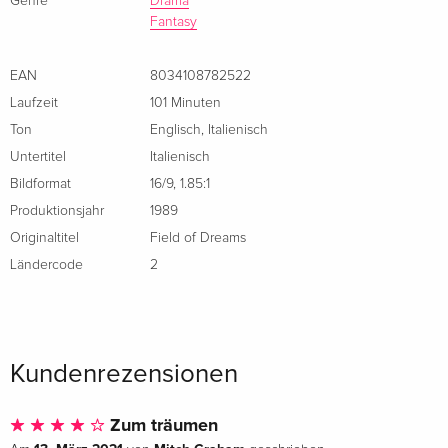
Genre
Drama
Italienisch
Fantasy
Standard Edition
vergriffen
Italienisch
EAN
8034108782522
Laufzeit
101 Minuten
Ton
Englisch
,
Italienisch
Untertitel
Italienisch
Bildformat
16/9
,
1.85:1
Produktionsjahr
1989
Originaltitel
Field of Dreams
Ländercode
2
Kundenrezensionen
Zum träumen