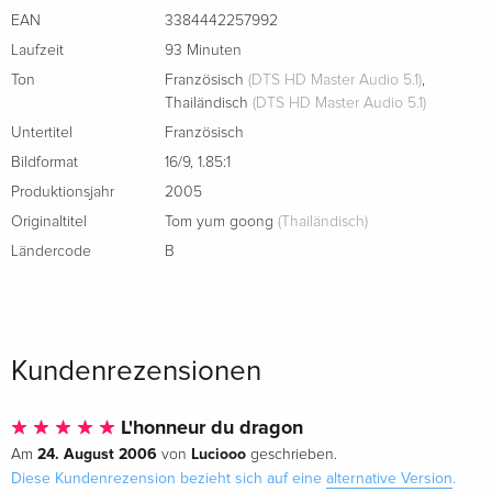
EAN
3384442257992
Standard Edition
vergriffen
Laufzeit
93 Minuten
Französisch
Ton
Französisch
(DTS HD Master Audio 5.1)
,
Thailändisch
(DTS HD Master Audio 5.1)
Standard Edition — (ausgewählt)
vergriffen
Untertitel
Französisch
Französisch
Bildformat
16/9
,
1.85:1
Produktionsjahr
2005
Originaltitel
Tom yum goong
(Thailändisch)
Ländercode
B
Kundenrezensionen
L'honneur du dragon
24. August 2006
Luciooo
Am
von
geschrieben.
Diese Kundenrezension bezieht sich auf eine
alternative Version
.