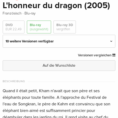
L'honneur du dragon (2005)
·
Französisch
Blu-ray
DVD
Blu-ray
Blu-ray 3D
EUR 22,49
(ausgewählt)
vergriffen
10 weitere Versionen verfügbar
Standard Edition
EUR 23,49
Versionen vergleichen
Deutsch
Auf die Wunschliste
Cover D, Collector's Edition, Limited Edition,
EUR 42,99
Mediabook, Uncut, Blu-ray + 2 DVDs
BESCHREIBUNG
Deutsch
Quand il était petit, Kham n'avait que son père et ses
Cover A, Year of the Dragon Edition, Limited
EUR 67,49
éléphants pour toute famille. A l'approche du Festival de
Edition, Mediabook, Blu-ray + 2 DVDs
l'eau de Songkran, le père de Kahm est convaincu que son
Deutsch
éléphant bien-aimé est suffisamment princier pour
déambuler dans les jardins du roi. Il rend visite au chef du