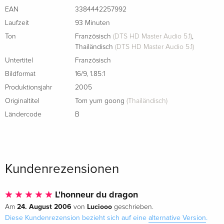
EAN
3384442257992
Standard Edition
vergriffen
Laufzeit
93 Minuten
Französisch
Ton
Französisch
(DTS HD Master Audio 5.1)
,
Thailändisch
(DTS HD Master Audio 5.1)
Standard Edition — (ausgewählt)
vergriffen
Untertitel
Französisch
Französisch
Bildformat
16/9
,
1.85:1
Produktionsjahr
2005
Originaltitel
Tom yum goong
(Thailändisch)
Ländercode
B
Kundenrezensionen
L'honneur du dragon
24. August 2006
Luciooo
Am
von
geschrieben.
Diese Kundenrezension bezieht sich auf eine
alternative Version
.