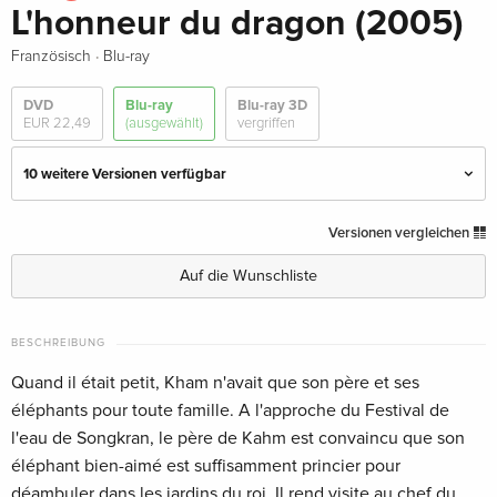
L'honneur du dragon (2005)
·
Französisch
Blu-ray
DVD
Blu-ray
Blu-ray 3D
EUR 22,49
(ausgewählt)
vergriffen
10 weitere Versionen verfügbar
Standard Edition
EUR 23,49
Versionen vergleichen
Deutsch
Auf die Wunschliste
Cover D, Collector's Edition, Limited Edition,
EUR 42,99
Mediabook, Uncut, Blu-ray + 2 DVDs
BESCHREIBUNG
Deutsch
Quand il était petit, Kham n'avait que son père et ses
Cover A, Year of the Dragon Edition, Limited
EUR 67,49
éléphants pour toute famille. A l'approche du Festival de
Edition, Mediabook, Blu-ray + 2 DVDs
l'eau de Songkran, le père de Kahm est convaincu que son
Deutsch
éléphant bien-aimé est suffisamment princier pour
déambuler dans les jardins du roi. Il rend visite au chef du