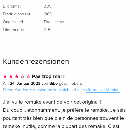
Bildformat
2.35:1
4K Ultra HD + Blu-ray
vergriffen
Französisch
Produktionsjahr
1986
Originaltitel
The Hitcher
Master Restaurée 4K, Limited Collector's
vergriffen
Ländercode
2
,
B
Edition, 4K Ultra HD + Blu-ray
Französisch
Kundenrezensionen
Pas trop mal !
24. Januar 2023
Bibo
Am
von
geschrieben.
Diese Kundenrezension bezieht sich auf eine
alternative Version
.
J’ai vu le remake avant de voir cet original !
Du coup… étonnamment, je préfère le remake. Je sais
pourtant très bien que plein de personnes trouvent le
remake inutile, comme la plupart des remake. C'est