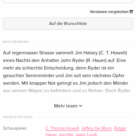
Filmjuwelen
EUR 25,49
Versionen vergleichen
Deutsch
Auf die Wunschliste
Limited Edition, Mediabook, 4K Ultra HD +
EUR 51,49
Blu-ray
BESCHREIBUNG
Deutsch
Auf regennasser Strasse sammelt Jim Halsey (C. T. Howell)
Limited Edition, Mediabook, Blu-ray + DVD
EUR 52,49
eines Nachts den Anhalter John Ryder (R. Hauer) auf. Eine
Deutsch
mehr als schlechte Entscheidung, denn Ryder ist ein
gesuchter Serienmörder und Jim soll sein nächstes Opfer
Mediabook, Uncut, 2 Blu-rays
vergriffen
werden. Mit knapper Not gelingt es Jim jedoch den Mörder
Deutsch
aus seinem Wagen zu befördern und zu fliehen. Doch Ryder
hat mit dem jungen Mann noch nicht angeschlossen und
Cover B, Limited Edition, Mediabook, Blu-ray +
vergriffen
eröffnet die Jagd auf ihn. Neben und auf dem Highway
Mehr lesen
DVD
Deutsch
hinterlässt er eine blutige Spur, die Jim ins Visier der Polizei
PRODUKTDETAILS
geraten lässt, wodurch er für den Psychopathen zur leichten
Cover A, Limited Edition, Mediabook, Blu-ray +
vergriffen
Beute werden soll
Schauspieler
C. Thomas Howell
,
Jeffery De Munn
,
Rutger
DVD — (ausgewählt)
Hauer
,
Jennifer Jason Leigh