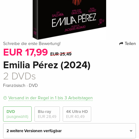
Teilen
Schreibe die erste Bewertung!
EUR 17,99
EUR 25,49
Emilia Pérez (2024)
2 DVDs
·
Französisch
DVD
Versand in der Regel in 1 bis 3 Arbeitstagen
DVD
Blu-ray
4K Ultra HD
(ausgewählt)
EUR 28,49
EUR 40,49
2 weitere Versionen verfügbar