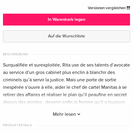
Standard Edition
EUR 25,49
Versionen vergleichen
Deutsch
In Warenkorb legen
2 DVDs — (ausgewählt)
EUR 17,99
Französisch
EUR 25,49
Auf die Wunschliste
Standard Edition
EUR 22,49
Italienisch
BESCHREIBUNG
Surqualifiée et surexploitée, Rita use de ses talents d’avocate
au service d’un gros cabinet plus enclin à blanchir des
criminels qu’à servir la justice. Mais une porte de sortie
inespérée s’ouvre à elle, aider le chef de cartel Manitas à se
retirer des affaires et réaliser le plan qu’il peaufine en secret
depuis des années : devenir enfin la femme qu’il a toujours
rêvé d’être.
Mehr lesen
PRODUKTDETAILS