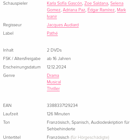
Schauspieler
Karla Sofía Gascón
,
Zoe Saldana
,
Selena
Gomez
,
Adriana Paz
,
Édgar Ramírez
,
Mark
Ivanir
Regisseur
Jacques Audiard
Label
Pathé
Inhalt
2 DVDs
FSK / Altersfreigabe
ab 16 Jahren
Erscheinungsdatum
12.12.2024
Genre
Drama
Musical
Thriller
EAN
3388337129234
Laufzeit
126 Minuten
Ton
Französisch
,
Spanisch
,
Audiodeskription für
Sehbehinderte
Untertitel
Französisch
(für Hörgeschädigte)