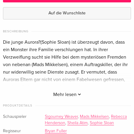
Auf die Wunschliste
BESCHREIBUNG
Die junge Aurora?(Sophie Sloan) ist überzeugt davon, dass
ein Monster ihre Familie verschlungen hat. In ihrer
Verzweiflung sucht sie Hilfe bei dem mysteriösen Fremden
von nebenan (Mads Mikkelsen), einem Auftragskiller, der ihr
nur widerwillig seine Dienste zusagt. Er vermutet, dass
Auroras Eltern gar nicht von einem Fabelwesen gefressen,
sondern Opfer eines Anschlags wurden, der eigentlich ihm
galt. Getrieben von Schuld- und Verantwortungsgefühlen
Mehr lesen
stellt er sich schliesslich der Aufgabe, das Mädchen zu
PRODUKTDETAILS
beschützen - und muss dabei erkennen, dass so manche
Monster tatsächlich real sind.
Schauspieler
Sigourney Weaver
,
Mads Mikkelsen
,
Rebecca
Henderson
,
Sheila Atim
,
Sophie Sloan
Regisseur
Bryan Fuller