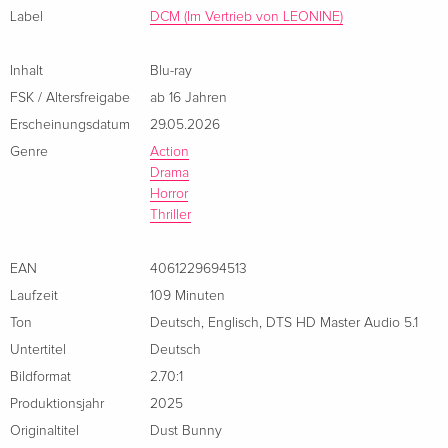
Label
DCM (Im Vertrieb von LEONINE)
Inhalt
Blu-ray
FSK / Altersfreigabe
ab 16 Jahren
Erscheinungsdatum
29.05.2026
Genre
Action
Drama
Horror
Thriller
EAN
4061229694513
Laufzeit
109 Minuten
Ton
Deutsch
,
Englisch
,
DTS HD Master Audio 5.1
Untertitel
Deutsch
Bildformat
2.70:1
Produktionsjahr
2025
Originaltitel
Dust Bunny