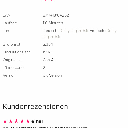
Italienisch
Thriller
Versione Integrale
vergriffen
EAN
8717418104252
Italienisch
Laufzeit
110 Minuten
Ton
Deutsch
(Dolby Digital 5.1)
,
Englisch
(Dolby
Digital 5.1)
Bildformat
2.35:1
Produktionsjahr
1997
Originaltitel
Con Air
Ländercode
2
Version
UK Version
Kundenrezensionen
einer