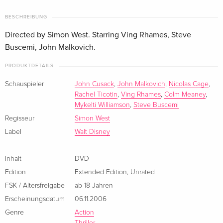
Standard Edition
vergriffen
Deutsch
BESCHREIBUNG
Directed by Simon West. Starring Ving Rhames, Steve
Standard Edition
EUR 18,99
Buscemi, John Malkovich.
Englisch · US Version
PRODUKTDETAILS
Extended Edition, Unrated — (ausgewählt)
vergriffen
Schauspieler
John Cusack
,
John Malkovich
,
Nicolas Cage
,
Englisch · UK Version
Rachel Ticotin
,
Ving Rhames
,
Colm Meaney
,
Mykelti Williamson
,
Steve Buscemi
Extended Edition, Unrated
vergriffen
Regisseur
Simon West
Englisch · US Version
Label
Walt Disney
Special Edition
vergriffen
Französisch
Inhalt
DVD
Edition
Extended Edition
,
Unrated
Director's Cut
vergriffen
FSK / Altersfreigabe
ab 18 Jahren
Französisch
Erscheinungsdatum
06.11.2006
Genre
Action
Edizione Integrale
EUR 22,49