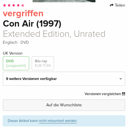
Teilen
vergriffen
Con Air (1997)
Extended Edition, Unrated
·
Englisch
DVD
UK Version
DVD
Blu-ray
(ausgewählt)
EUR 17,99
9 weitere Versionen verfügbar
Extended Edition
EUR 17,99
Versionen vergleichen
Deutsch
Auf die Wunschliste
Special Edition
vergriffen
Deutsch
Dieser Artikel kann
nicht retourniert werden
.