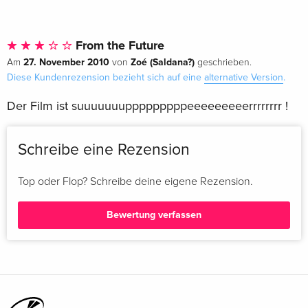
4K Ultra HD + 2 Blu-rays
EUR 43,99
Italienisch
From the Future
Limited Edition, Steelbook, 4K Ultra HD + 2
EUR 49,49
27. November 2010
Zoé (Saldana?)
Am
von
geschrieben.
Blu-rays
EUR 53,49
Diese Kundenrezension bezieht sich auf eine
alternative Version
.
Italienisch
Der Film ist suuuuuuupppppppppeeeeeeeeerrrrrrrr !
Schreibe eine Rezension
Top oder Flop? Schreibe deine eigene Rezension.
Bewertung verfassen