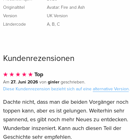
Limited Edition, Steelbook, 4K Ultra HD + 2
EUR 74,99
Blu-rays
EUR 79,49
Originaltitel
Avatar: Fire and Ash
Englisch · US Version
Version
UK Version
Ländercode
A
,
B
,
C
2 Blu-rays
EUR 28,49
Französisch
EUR 32,99
4K Ultra HD + 2 Blu-rays
EUR 36,49
Kundenrezensionen
Französisch
EUR 39,49
2 Blu-ray 3D + 2 Blu-rays
EUR 36,49
Top
Französisch
EUR 39,49
27. Juni 2026
ginler
Am
von
geschrieben.
Diese Kundenrezension bezieht sich auf eine
alternative Version
.
Limited Edition, Steelbook, 4K Ultra HD + 2
EUR 43,99
Blu-rays
EUR 46,99
Dachte nicht, dass man die beiden Vorgänger noch
Französisch
toppen kann, aber es ist gelungen. Weiterhin sehr
spannend, es gibt noch mehr Neues zu entdecken.
2 Blu-rays
EUR 29,99
Wunderbar inszeniert. Kann auch diesen Teil der
Italienisch
Geschichte sehr empfehlen.