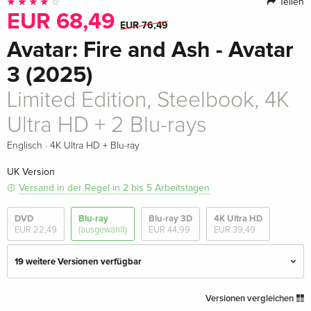
Teilen
EUR 68,49
EUR 76,49
Avatar: Fire and Ash - Avatar
3 (2025)
Limited Edition, Steelbook, 4K
Ultra HD + 2 Blu-rays
·
Englisch
4K Ultra HD + Blu-ray
UK Version
Versand in der Regel in 2 bis 5 Arbeitstagen
DVD
Blu-ray
Blu-ray 3D
4K Ultra HD
EUR 22,49
(ausgewählt)
EUR 44,99
EUR 39,49
19 weitere Versionen verfügbar
2 Blu-rays
EUR 28,49
Versionen vergleichen
Deutsch
EUR 34,99