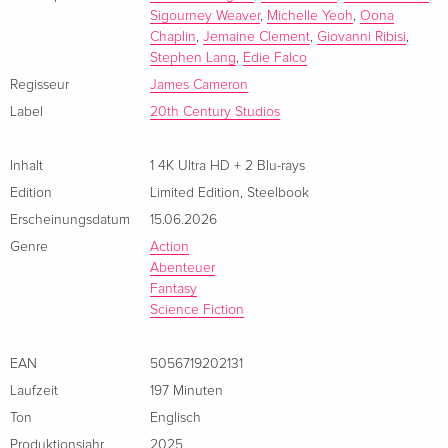
Englisch · UK Version
Sigourney Weaver
,
Michelle Yeoh
,
Oona
Chaplin
,
Jemaine Clement
,
Giovanni Ribisi
,
Limited Edition, Steelbook, 2 Blu-ray 3D + 2
EUR 61,99
Stephen Lang
,
Edie Falco
Blu-rays
Regisseur
James Cameron
Englisch · UK Version
Label
20th Century Studios
Limited Edition, Steelbook, 4K Ultra HD + 2
EUR 68,49
Blu-rays — (ausgewählt)
EUR 76,49
Inhalt
1 4K Ultra HD + 2 Blu-rays
Englisch · UK Version
Edition
Limited Edition
,
Steelbook
Erscheinungsdatum
15.06.2026
2 Blu-rays
EUR 51,49
Englisch · US Version
Genre
Action
Abenteuer
Fantasy
Ultimate Collector's Edition, 4K Ultra HD + 2
EUR 57,99
Science Fiction
Blu-rays
Englisch · US Version
EAN
5056719202131
Limited Edition, 2 Blu-ray 3D + 2 Blu-rays
EUR 70,99
Laufzeit
197 Minuten
Englisch · US Version
EUR 79,49
Ton
Englisch
Produktionsjahr
2025