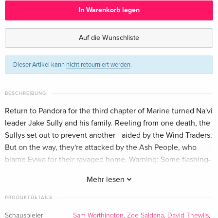
In Warenkorb legen
4K Ultra HD + 2 Blu-rays
EUR 39,49
Deutsch
EUR 41,49
Auf die Wunschliste
Limited Edition, Steelbook, 2 Blu-ray 3D + 2
EUR 44,99
Dieser Artikel kann
nicht retourniert werden
.
Blu-rays
EUR 54,49
Deutsch
BESCHREIBUNG
Limited Edition, Steelbook, 4K Ultra HD + 2
EUR 44,99
Blu-rays
EUR 56,99
Return to Pandora for the third chapter of Marine turned Na'vi
Deutsch
leader Jake Sully and his family. Reeling from one death, the
Sullys set out to prevent another - aided by the Wind Traders.
2 Blu-rays
EUR 36,49
But on the way, they're attacked by the Ash People, who
Englisch · UK Version
blame Eywa for their ravaged home. Warning: Some flashing-
lights scenes may affect photosensitive viewers.
2 Blu-ray 3D + 2 Blu-rays
EUR 42,99
Mehr lesen
Englisch · UK Version
PRODUKTDETAILS
4K Ultra HD + 2 Blu-rays
EUR 50,49
Schauspieler
Sam Worthington
,
Zoe Saldana
,
David Thewlis
,