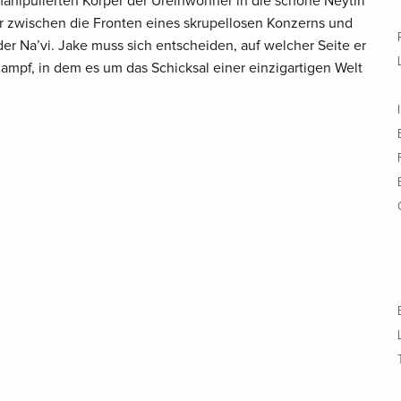
 manipulierten Körper der Ureinwohner in die schöne Neytiri
 er zwischen die Fronten eines skrupellosen Konzerns und
r Na’vi. Jake muss sich entscheiden, auf welcher Seite er
ampf, in dem es um das Schicksal einer einzigartigen Welt