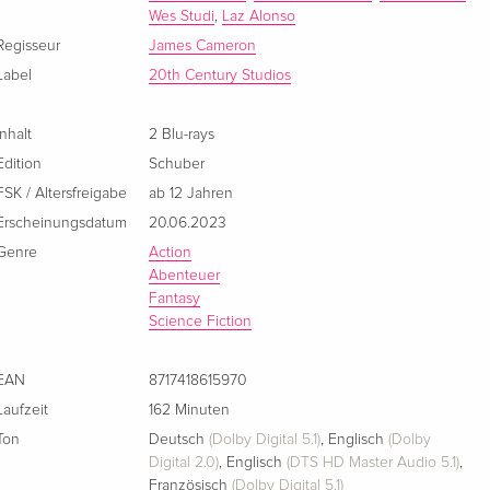
Wes Studi
,
Laz Alonso
Digipack, Schuber, Collector's Edition, 4K Ultra
EUR 77,49
HD + 3 Blu-rays
EUR 81,49
Regisseur
James Cameron
Deutsch
Label
20th Century Studios
Blu-ray + DVD
vergriffen
Inhalt
2 Blu-rays
Deutsch
Edition
Schuber
FSK / Altersfreigabe
ab 12 Jahren
Kinofassung
vergriffen
Deutsch
Erscheinungsdatum
20.06.2023
Genre
Action
Extended Collector's Edition, Extended Edition,
vergriffen
Abenteuer
Kinoversion, Neuauflage, 3 Blu-rays
Fantasy
Deutsch
Science Fiction
Extended Collector's Edition, 3 Blu-rays
vergriffen
EAN
8717418615970
Deutsch
Laufzeit
162 Minuten
Ton
Deutsch
(Dolby Digital 5.1)
,
Englisch
(Dolby
Blu-ray 3D (+2D) + DVD
vergriffen
Digital 2.0)
,
Englisch
(DTS HD Master Audio 5.1)
,
Deutsch
Französisch
(Dolby Digital 5.1)