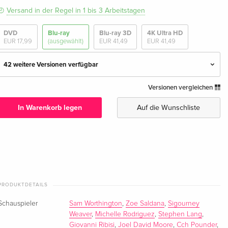
Versand in der Regel in 1 bis 3 Arbeitstagen
DVD
Blu-ray
Blu-ray 3D
4K Ultra HD
EUR 17,99
(ausgewählt)
EUR 41,49
EUR 41,49
42 weitere Versionen verfügbar
Versionen vergleichen
Schuber, 2 Blu-rays — (ausgewählt)
EUR 25,49
Deutsch
In Warenkorb legen
Auf die Wunschliste
Schuber, + Hardcover-Schuber, 4K Ultra HD +
EUR 41,49
2 Blu-rays
Deutsch
Remastered, Blu-ray 3D + Blu-ray
EUR 41,49
Deutsch
PRODUKTDETAILS
Schauspieler
Sam Worthington
,
Zoe Saldana
,
Sigourney
4K Ultra HD + 2 Blu-rays
EUR 46,99
Deutsch
Weaver
,
Michelle Rodriguez
,
Stephen Lang
,
Giovanni Ribisi
,
Joel David Moore
,
Cch Pounder
,