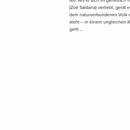
teil. Als er sich im genetisch
(Zoë Saldana) verliebt, gerät
dem naturverbundenen Volk de
steht – in einem ungleichen K
geht ...