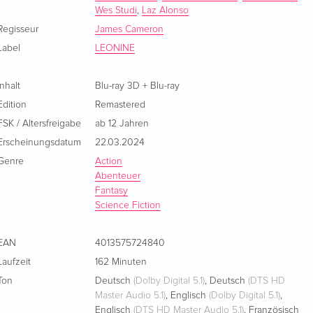
Englisch · UK Version
Wes Studi
,
Laz Alonso
Regisseur
James Cameron
Blu-ray 3D + 2 Blu-rays
EUR 68,49
Label
LEONINE
Englisch · US Version
Inhalt
Blu-ray 3D + Blu-ray
Limited Edition, Blu-ray 3D (+2D) + DVD
vergriffen
Englisch · US Version
Edition
Remastered
FSK / Altersfreigabe
ab 12 Jahren
Blu-ray 3D + Blu-ray + DVD
vergriffen
Erscheinungsdatum
22.03.2024
Französisch
Genre
Action
Abenteuer
Limited Edition, Blu-ray 3D + Blu-ray + DVD
vergriffen
Fantasy
Französisch
Science Fiction
Standard Edition
vergriffen
EAN
4013575724840
Italienisch
Laufzeit
162 Minuten
Ton
Deutsch
(Dolby Digital 5.1)
,
Deutsch
(DTS HD
Master Audio 5.1)
,
Englisch
(Dolby Digital 5.1)
,
Englisch
(DTS HD Master Audio 5.1)
,
Französisch