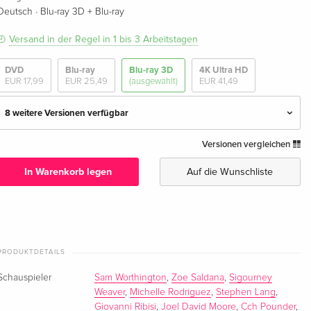
·
Deutsch
Blu-ray 3D + Blu-ray
Versand in der Regel in 1 bis 3 Arbeitstagen
DVD
Blu-ray
Blu-ray 3D
4K Ultra HD
EUR 17,99
EUR 25,49
(ausgewählt)
EUR 41,49
8 weitere Versionen verfügbar
Versionen vergleichen
Remastered, Blu-ray 3D + Blu-ray —
EUR 41,49
(ausgewählt)
In Warenkorb legen
Auf die Wunschliste
Deutsch
Blu-ray 3D (+2D) + DVD
vergriffen
Deutsch
PRODUKTDETAILS
Remastered, Blu-ray 3D + 2 Blu-rays
EUR 29,99
Englisch · UK Version
Schauspieler
Sam Worthington
,
Zoe Saldana
,
Sigourney
Weaver
,
Michelle Rodriguez
,
Stephen Lang
,
Collector's Edition, Blu-ray 3D + Blu-ray + DVD
EUR 40,49
Giovanni Ribisi
,
Joel David Moore
,
Cch Pounder
,