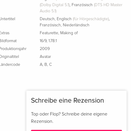
(Dolby Digital 5.1)
,
Französisch
(DTS HD Master
Audio 5.1)
Untertitel
Deutsch
,
Englisch
(für Hörgeschädigte)
,
Französisch
,
Niederländisch
Extras
Featurette
,
Making of
Bildformat
16/9
,
1.78:1
Produktionsjahr
2009
Originaltitel
Avatar
Ländercode
A
,
B
,
C
Schreibe eine Rezension
Top oder Flop? Schreibe deine eigene
Rezension.