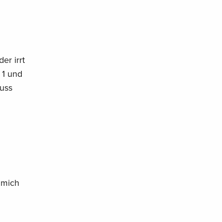
er irrt
 1 und
muss
 mich