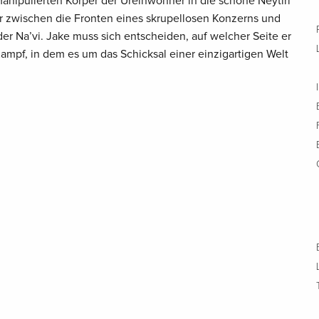
 manipulierten Körper der Ureinwohner in die schöne Neytiri
 er zwischen die Fronten eines skrupellosen Konzerns und
r Na’vi. Jake muss sich entscheiden, auf welcher Seite er
ampf, in dem es um das Schicksal einer einzigartigen Welt