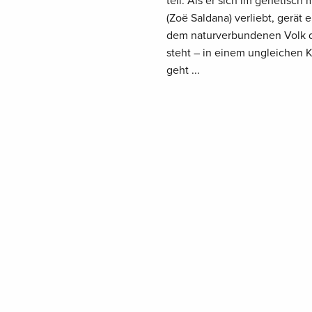
teil. Als er sich im genetisch
(Zoë Saldana) verliebt, gerät
dem naturverbundenen Volk de
steht – in einem ungleichen K
geht ...