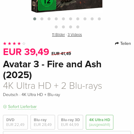
11 Bilder
·
3 Videos
Teilen
EUR 39,49
EUR 41,49
Avatar 3 - Fire and Ash
(2025)
4K Ultra HD + 2 Blu-rays
·
Deutsch
4K Ultra HD + Blu-ray
Sofort Lieferbar
DVD
Blu-ray
Blu-ray 3D
4K Ultra HD
EUR 22,49
EUR 28,49
EUR 44,99
(ausgewählt)