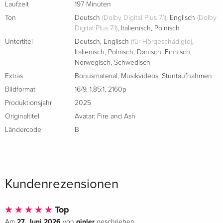
Laufzeit
197 Minuten
Ton
Deutsch
(Dolby Digital Plus 7.1)
,
Englisch
(Dolby
Digital Plus 7.1)
,
Italienisch
,
Polnisch
Untertitel
Deutsch
,
Englisch
(für Hörgeschädigte)
,
Italienisch
,
Polnisch
,
Dänisch
,
Finnisch
,
Norwegisch
,
Schwedisch
Extras
Bonusmaterial
,
Musikvideos
,
Stuntaufnahmen
Bildformat
16/9
,
1.85:1
,
2160p
Produktionsjahr
2025
Originaltitel
Avatar: Fire and Ash
Ländercode
B
Kundenrezensionen
Top
27. Juni 2026
ginler
Am
von
geschrieben.