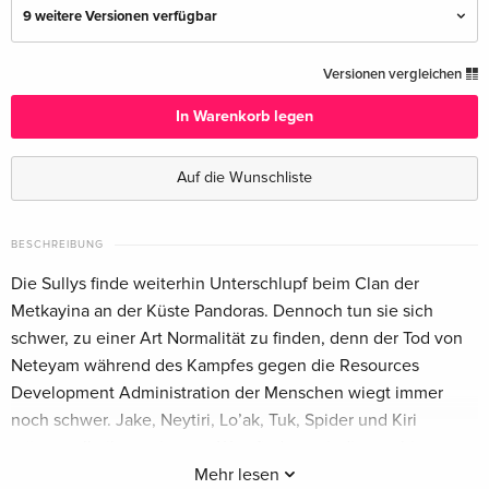
9 weitere Versionen verfügbar
4K Ultra HD + 2 Blu-rays — (ausgewählt)
EUR 39,49
Versionen vergleichen
Deutsch
EUR 41,49
In Warenkorb legen
Limited Edition, Steelbook, 4K Ultra HD + 2
EUR 44,99
Blu-rays
EUR 56,99
Auf die Wunschliste
Deutsch
4K Ultra HD + 2 Blu-rays
EUR 50,49
BESCHREIBUNG
Englisch · UK Version
Die Sullys finde weiterhin Unterschlupf beim Clan der
Metkayina an der Küste Pandoras. Dennoch tun sie sich
Limited Edition, Steelbook, 4K Ultra HD + 2
EUR 68,49
schwer, zu einer Art Normalität zu finden, denn der Tod von
Blu-rays
EUR 76,49
Englisch · UK Version
Neteyam während des Kampfes gegen die Resources
Development Administration der Menschen wiegt immer
Ultimate Collector's Edition, 4K Ultra HD + 2
EUR 57,99
noch schwer. Jake, Neytiri, Lo’ak, Tuk, Spider und Kiri
Blu-rays
müssen alle ihren eigenen Weg finden, mit diesem bitteren
Englisch · US Version
Verlust umzugehen. Schliesslich entscheiden die Sullys, dass
Mehr lesen