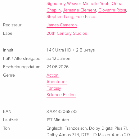
Sigourney Weaver
,
Michelle Yeoh
,
Oona
abandonné le mode de vie Na'vi depuis qu'une éruption
Chaplin
,
Jemaine Clement
,
Giovanni Ribisi
,
4K Ultra HD + 2 Blu-rays — (ausgewählt)
EUR 36,49
volcanique a réduit leur terre natale en ruines.
Stephen Lang
,
Edie Falco
Französisch
EUR 39,49
Regisseur
James Cameron
Limited Edition, Steelbook, 4K Ultra HD + 2
EUR 43,99
Label
20th Century Studios
Blu-rays
EUR 46,99
Französisch
Inhalt
1 4K Ultra HD + 2 Blu-rays
FSK / Altersfreigabe
ab 12 Jahren
4K Ultra HD + 2 Blu-rays
EUR 43,99
Italienisch
Erscheinungsdatum
24.06.2026
Genre
Action
Limited Edition, Steelbook, 4K Ultra HD + 2
EUR 49,49
Abenteuer
Blu-rays
EUR 53,49
Fantasy
Italienisch
Science Fiction
EAN
3701432068732
Laufzeit
197 Minuten
Ton
Englisch
,
Französisch
,
Dolby Digital Plus 7.1
,
Dolby Atmos 7.1.4
,
DTS HD Master Audio 2.0