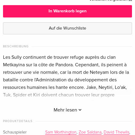
Deutsch
EUR 41,49
In Warenkorb legen
Limited Edition, Steelbook, 4K Ultra HD + 2
EUR 44,99
Blu-rays
EUR 56,99
Auf die Wunschliste
Deutsch
4K Ultra HD + 2 Blu-rays
EUR 50,49
BESCHREIBUNG
Englisch · UK Version
Les Sully continuent de trouver refuge auprès du clan
Metkayina sur la côte de Pandora. Cependant, ils peinent à
Limited Edition, Steelbook, 4K Ultra HD + 2
EUR 68,49
retrouver une vie normale, car la mort de Neteyam lors de la
Blu-rays
EUR 76,49
Englisch · UK Version
bataille contre l'Administration du développement des
ressources humaines les hante encore. Jake, Neytiri, Lo'ak,
Ultimate Collector's Edition, 4K Ultra HD + 2
EUR 57,99
Tuk, Spider et Kiri doivent chacun trouver leur propre
Blu-rays
manière de surmonter cette perte amère. Finalement, les
Englisch · US Version
Sully décident que la situation n'est plus assez sûre pour
Mehr lesen
Spider, surtout à cet endroit. Il doit être ramené à la
Limited Edition, Steelbook, 4K Ultra HD + 2
EUR 74,99
PRODUKTDETAILS
forteresse d'Omatikaya. Mais en chemin, ils sont attaqués par
Blu-rays
EUR 79,49
Englisch · US Version
le clan Mangkwan, le Peuple des Cendres. Ce clan a
Schauspieler
Sam Worthington
,
Zoe Saldana
,
David Thewlis
,