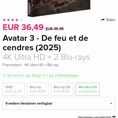
Teilen
EUR 36,49
EUR 39,49
Avatar 3 - De feu et de
cendres (2025)
4K Ultra HD + 2 Blu-rays
·
Französisch
4K Ultra HD + Blu-ray
Versand in der Regel in 1 bis 3 Arbeitstagen
DVD
Blu-ray
Blu-ray 3D
4K Ultra HD
EUR 22,49
EUR 28,49
EUR 44,99
(ausgewählt)
9 weitere Versionen verfügbar
4K Ultra HD + 2 Blu-rays
EUR 39,49
Versionen vergleichen