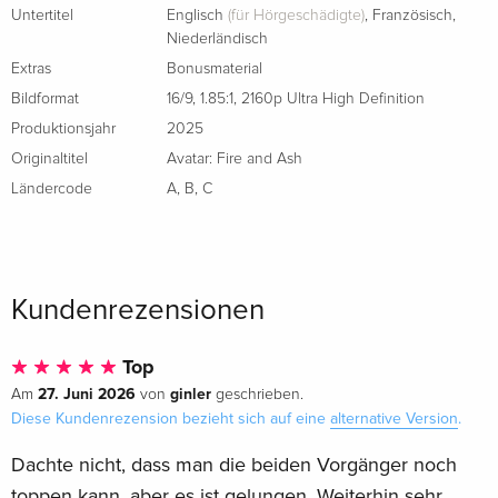
Untertitel
Englisch
(für Hörgeschädigte)
,
Französisch
,
Niederländisch
Extras
Bonusmaterial
Bildformat
16/9
,
1.85:1
,
2160p Ultra High Definition
Produktionsjahr
2025
Originaltitel
Avatar: Fire and Ash
Ländercode
A
,
B
,
C
Kundenrezensionen
Top
27. Juni 2026
ginler
Am
von
geschrieben.
Diese Kundenrezension bezieht sich auf eine
alternative Version
.
Dachte nicht, dass man die beiden Vorgänger noch
toppen kann, aber es ist gelungen. Weiterhin sehr